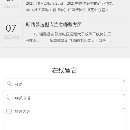
2021年8月23日至25日，2021中国国际智能产业博览
2023-02
会（以下简称：智博会）在重庆国际博览中心盛大举
办，来自全球的智能化产业先锋再次聚首，共同探索
智能技术、产品及应用的未来。三菱电机（中国）有
断路器选型应注意哪些方面
07
限公司（以下简称：三菱电机）借创业百年的历史契
1、断路器的额定电压必须大于或等于线路的工
机，向与会观众全面展示了三菱电机的创新DNA和未
2023-02
作电压。 负载或额定电源的电压要大于或等于开
来构想，诠
关的额定电压，因为这事关产品的安全性能。高于开
关额定电压的电压有可能会使产品绝缘性能性能下
降，存在事故隐。 2、断路器的额定短路通断能
力≥线路中可能出现的最大短路电流。 线路中发
在线留言
生相线与相线或相线