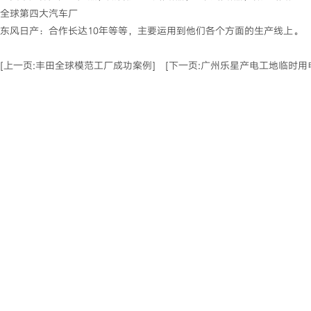
全球第四大汽车厂
东风日产：合作长达10年等等，主要运用到他们各个方面的生产线上。
[上一页:丰田全球模范工厂成功案例]
[下一页:广州乐星产电工地临时用
走进鸿浩
三菱低压配电产品
三菱
公司简介
三菱空气断路器
三菱
发展历程
三菱塑壳断路器
三菱
荣誉资质
三菱漏电断路器
三菱
联系方式
三菱小型断路器