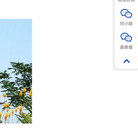
刘小姐
袁客服