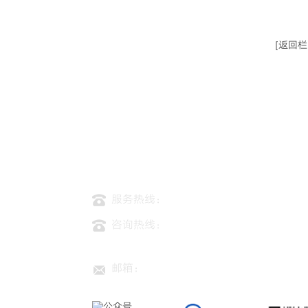
[返回栏
服务热线：
0769-22662933
咨询热线：
刘小姐：180-3303-0961
习客服：180-3303-093
邮箱：
hh-ec@hhljd.com